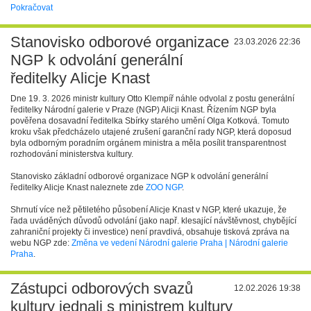
Pokračovat
Stanovisko odborové organizace
23.03.2026 22:36
NGP k odvolání generální
ředitelky Alicje Knast
Dne 19. 3. 2026 ministr kultury Otto Klempíř náhle odvolal z postu generální
ředitelky Národní galerie v Praze (NGP) Alicji Knast. Řízením NGP byla
pověřena dosavadní ředitelka Sbírky starého umění Olga Kotková. Tomuto
kroku však předcházelo utajené zrušení garanční rady NGP, která doposud
byla odborným poradním orgánem ministra a měla posílit transparentnost
rozhodování ministerstva kultury.
Stanovisko základní odborové organizace NGP k odvolání generální
ředitelky Alicje Knast naleznete zde
ZOO NGP
.
Shrnutí více než pětiletého působení Alicje Knast v NGP, které ukazuje, že
řada uváděných důvodů odvolání (jako např. klesající návštěvnost, chybějící
zahraniční projekty či investice) není pravdivá, obsahuje tisková zpráva na
webu NGP zde:
Změna ve vedení Národní galerie Praha | Národní galerie
Praha
.
Zástupci odborových svazů
12.02.2026 19:38
kultury jednali s ministrem kultury