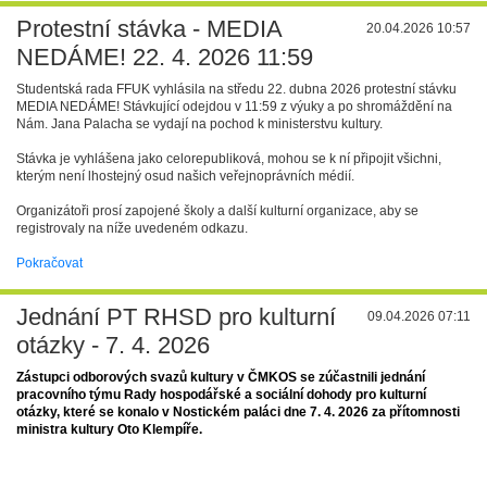
Protestní stávka - MEDIA
20.04.2026 10:57
NEDÁME! 22. 4. 2026 11:59
Studentská rada FFUK vyhlásila na středu 22. dubna 2026 protestní stávku
MEDIA NEDÁME! Stávkující odejdou v 11:59 z výuky a po shromáždění na
Nám. Jana Palacha se vydají na pochod k ministerstvu kultury.
Stávka je vyhlášena jako celorepubliková, mohou se k ní připojit všichni,
kterým není lhostejný osud našich veřejnoprávních médií.
Organizátoři prosí zapojené školy a další kulturní organizace, aby se
registrovaly na níže uvedeném odkazu.
Pokračovat
Jednání PT RHSD pro kulturní
09.04.2026 07:11
otázky - 7. 4. 2026
Zástupci odborových svazů kultury v ČMKOS se zúčastnili jednání
pracovního týmu Rady hospodářské a sociální dohody pro kulturní
otázky, které se konalo v Nostickém paláci dne 7. 4. 2026 za přítomnosti
ministra kultury Oto Klempíře.