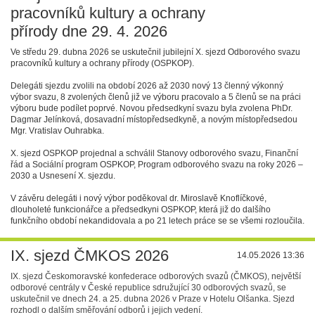
pracovníků kultury a ochrany
přírody dne 29. 4. 2026
Ve středu 29. dubna 2026 se uskutečnil jubilejní X. sjezd Odborového svazu
pracovníků kultury a ochrany přírody (OSPKOP).
Delegáti sjezdu zvolili na období 2026 až 2030 nový 13 členný výkonný
výbor svazu, 8 zvolených členů již ve výboru pracovalo a 5 členů se na práci
výboru bude podílet poprvé. Novou předsedkyní svazu byla zvolena PhDr.
Dagmar Jelínková, dosavadní místopředsedkyně, a novým místopředsedou
Mgr. Vratislav Ouhrabka.
X. sjezd OSPKOP projednal a schválil Stanovy odborového svazu, Finanční
řád a Sociální program OSPKOP, Program odborového svazu na roky 2026 –
2030 a Usnesení X. sjezdu.
V závěru delegáti i nový výbor poděkoval dr. Miroslavě Knoflíčkové,
dlouholeté funkcionářce a předsedkyni OSPKOP, která již do dalšího
funkčního období nekandidovala a po 21 letech práce se se všemi rozloučila.
IX. sjezd ČMKOS 2026
14.05.2026 13:36
IX. sjezd Českomoravské konfederace odborových svazů (ČMKOS), největší
odborové centrály v České republice sdružující 30 odborových svazů, se
uskutečnil ve dnech 24. a 25. dubna 2026 v Praze v Hotelu Olšanka. Sjezd
rozhodl o dalším směřování odborů i jejich vedení.