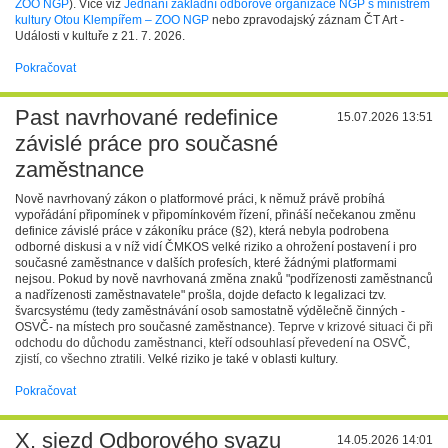
ZOO NGP
). Více viz
Jednání základní odborové organizace NGP s ministrem
kultury Otou Klempířem – ZOO NGP
nebo zpravodajský záznam ČT Art -
Události v kultuře z 21. 7. 2026.
Pokračovat
Past navrhované redefinice
15.07.2026 13:51
závislé práce pro současné
zaměstnance
Nově navrhovaný zákon o platformové práci, k němuž právě probíhá
vypořádání připomínek v připomínkovém řízení, přináší nečekanou změnu
definice závislé práce v zákoníku práce (§2), která nebyla podrobena
odborné diskusi a v níž vidí ČMKOS velké riziko a ohrožení postavení i pro
současné zaměstnance v dalších profesích, které žádnými platformami
nejsou. Pokud by nově navrhovaná změna znaků "podřízenosti zaměstnanců
a nadřízenosti zaměstnavatele" prošla, dojde defacto k legalizaci tzv.
švarcsystému (tedy zaměstnávání osob samostatně výdělečně činných -
OSVČ- na místech pro současné zaměstnance).
Teprve v krizové situaci či při
odchodu do důchodu zaměstnanci, kteří odsouhlasí převedení na OSVČ,
zjistí, co všechno ztratili.
Velké riziko je také v oblasti kultury.
Pokračovat
X. sjezd Odborového svazu
14.05.2026 14:01