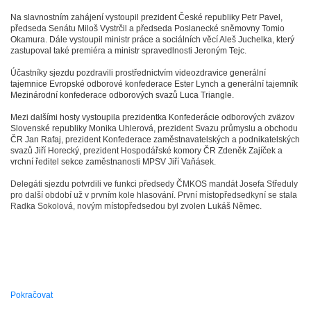
Na slavnostním zahájení vystoupil prezident České republiky Petr Pavel,
předseda Senátu Miloš Vystrčil a předseda Poslanecké sněmovny Tomio
Okamura. Dále vystoupil ministr práce a sociálních věcí Aleš Juchelka, který
zastupoval také premiéra a ministr spravedlnosti Jeroným Tejc.
Účastníky sjezdu pozdravili prostřednictvím videozdravice generální
tajemnice Evropské odborové konfederace Ester Lynch a generální tajemník
Mezinárodní konfederace odborových svazů Luca Triangle.
Mezi dalšími hosty vystoupila prezidentka Konfederácie odborových zväzov
Slovenské republiky Monika Uhlerová, prezident Svazu průmyslu a obchodu
ČR Jan Rafaj, prezident Konfederace zaměstnavatelských a podnikatelských
svazů Jiří Horecký, prezident Hospodářské komory ČR Zdeněk Zajíček a
vrchní ředitel sekce zaměstnanosti MPSV Jiří Vaňásek.
Delegáti sjezdu potvrdili ve funkci předsedy ČMKOS mandát Josefa Středuly
pro další období už v prvním kole hlasování. První místopředsedkyní se stala
Radka Sokolová, novým místopředsedou byl zvolen Lukáš Němec.
Pokračovat