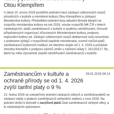
Otou Klempířem
V úterý 10. února 2026 proběhlo jednání mezi zástupci odborových svazů
působících v kultuře a ministrem kultury Otou Klempířem a zástupci
Ministerstva kultury. Předmětem jednání byla aktuální témata týkající se
rozpočtu ministerstva kultury na rok 2026, vývoje rozpočtů MK ČR v letech
následujících, platů zaměstnanců v kultuře a systému odměňování, činnosti
příspěvkových organizací zřizovaných Ministerstvem kultury, podpory
regionální kultury ad. Zástupci odborových svazů deklarovali svůj nesouhlas
s poklesem výdajů v rozpočtové kapitole ministerstva, ocenili nárůst platů
zaměstnanců kulturních institucí, ke kterému dojde od 1. 4. 2026 a požádali
ministra Klempíře o podporu návrhů změn v nařízení vlády č. 341/20217 Sb.,
které by měly významně zlepšit odměňování zaměstnanců v kultuře.
Zaměstnancům v kultuře a
28.01.2026 08:14
ochraně přírody se od 1. 4. 2026
zvýší tarifní platy o 9 %
22. ledna 2026 se uskutečnilo jednání zástupců odborů a zaměstnavatelů se
zástupci vlády o platech zaměstnanců veřejného sektoru v roce 2026.
Na
jednání došlo k dohodě o
navýšení platů
části zaměstnanců veřejné sféry, a
to následujícím způsobem: