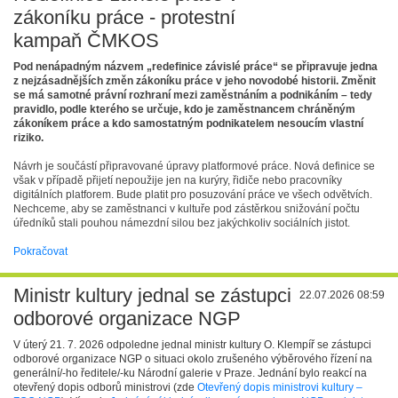
zákoníku práce - protestní
kampaň ČMKOS
Pod nenápadným názvem „redefinice závislé práce“ se připravuje jedna
z nejzásadnějších změn zákoníku práce v jeho novodobé historii. Změnit
se má samotné právní rozhraní mezi zaměstnáním a podnikáním – tedy
pravidlo, podle kterého se určuje, kdo je zaměstnancem chráněným
zákoníkem práce a kdo samostatným podnikatelem nesoucím vlastní
riziko.
Návrh je součástí připravované úpravy platformové práce. Nová definice se
však v případě přijetí nepoužije jen na kurýry, řidiče nebo pracovníky
digitálních platforem. Bude platit pro posuzování práce ve všech odvětvích.
Nechceme, aby se zaměstnanci v kultuře pod zástěrkou snižování počtu
úředníků stali pouhou námezdní silou bez jakýchkoliv sociálních jistot.
Pokračovat
Ministr kultury jednal se zástupci
22.07.2026 08:59
odborové organizace NGP
V úterý 21. 7. 2026 odpoledne jednal ministr kultury O. Klempíř se zástupci
odborové organizace NGP o situaci okolo zrušeného výběrového řízení na
generální/-ho ředitele/-ku Národní galerie v Praze. Jednání bylo reakcí na
otevřený dopis odborů ministrovi (zde
Otevřený dopis ministrovi kultury –