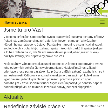
Hlavní stránka
Jsme tu pro Vás!
Vítejte na stránkách Odborového svazu pracovníků kultury a ochrany přírody!
Pokud jste zaměstnanci muzeí, galerií, knihoven, planetárií a hvězdáren,
Národního památkového ústavu, Památníku národního písemnictví, divadel,
zoologických a botanických zahrad, správ národních parků či správy jeskyní,
a to bez ohledu na to, zda Vaším zřizovatelem je stát, obec, město či kraj -
pak tyto stránky jsou připraveny právě pro Vás.
Naše stránky Vám poskytují aktuální informace z činnosti odborového svazu,
jeho odborných sekcí a členských organizací. Nabízejí možnost základní
orientace v lese paragrafů zákoníku práce a dalších zákonů, vztahujících se k
zaměstnanosti. Odborový svaz radí členským organizacím při kolektivním
vyjednávání, jednotlivým členům při řešení pracovně právních sporů,
pomáhá jim v tíživé sociální situaci. Svým členům poskytuje benefity např. v
podobě příspěvku na rekreaci, lázeňské pobyty, penzijní připojištění.
Aktuality
Redefinice závislé práce v
31.07.2026 07:14